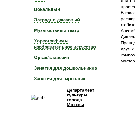
для на
профес
Вокальный
В клас
расшир
Эстрадно-джазовый
любите
Музыкальный театр
Ансам
Диплом
Хореография и
Препод
изобразительное искусство
други
компо
Орган/клавесин
мастер
Занятия для дошкольников
Занятия для взрослых
Департамент
культуры
города
Москвы