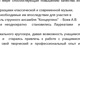
й мере способствующая повышению качества их
разцами классической и современной музыки,
необходимые им впоследствии для участия в
ь струнного ансамбля "Концертино" - Боев А.В.
ы и неоднократно становились Лауреатами и
кального кругозора, давая возможность учащимся
х и стараясь привлечь к работе с учащимися
м свой творческий и профессиональный опыт и