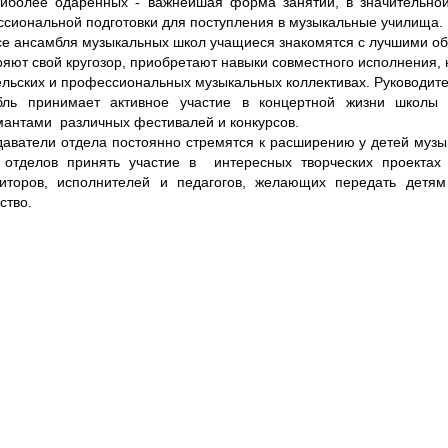
иболее одаренных - важнейшая форма занятий, в значительно
сиональной подготовки для поступления в музыкальные училища.
се ансамбля музыкальных школ учащиеся знакомятся с лучшими об
яют свой кругозор, приобретают навыки совместного исполнения, 
льских и профессиональных музыкальных коллективах. Руководител
бль принимает активное участие в концертной жизни школ
антами различных фестивалей и конкурсов.
аватели отдела постоянно стремятся к расширению у детей музы
х отделов принять участие в интересных творческих проекта
зиторов, исполнителей и педагогов, желающих передать детя
ство.