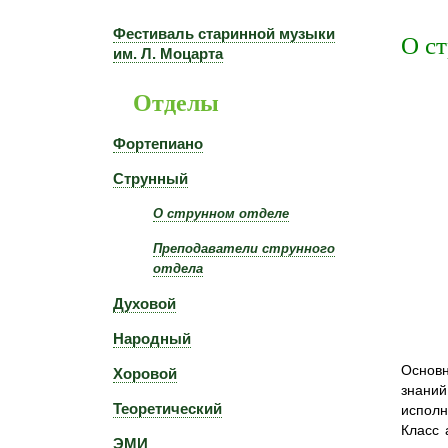
Фестиваль старинной музыки
О с
им. Л. Моцарта
Отделы
Фортепиано
Струнный
О струнном отделе
Преподаватели струнного
отдела
Духовой
Народный
Основн
Хоровой
знаний
Теоретический
исполн
Класс 
ЭМИ