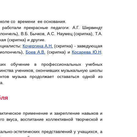
школе со времени ее основания.
 работали прекрасные педагоги: А.Г. Ширвиндт
лончель), В.Б. Бычков, А.С. Наумец (скрипка), Т.А.
кая (скрипка) и другие.
ециалисты:
Кочергина А.Н.
(скрипка) - заведующая
иолончель),
Боев А.В.
(скрипка) и
Косарева Ю.Н
.
ших обучение в профессиональных учебных
шинства учеников, окончивших музыкальную школы
ентов музыка продолжает оставаться одной из
а.
бля
актическое применение и закрепление навыков и
го вкуса, воспитание коллективной творческой и
льно-эстетических представлений у учащихся, а